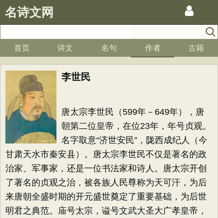
名诗文网
首页
诗文
名句
作者
古籍
李世民
唐太宗李世民（599年－649年），唐
朝第二位皇帝，在位23年，年号贞观。
名字取意“济世安民”，陇西成纪人（今
甘肃天水市秦安县）。唐太宗李世民不仅是著名的政
治家、军事家，还是一位书法家和诗人。唐太宗开创
了著名的贞观之治，被各族人民尊称为天可汗，为后
来唐朝全盛时期的开元盛世奠定了重要基础，为后世
明君之典范。庙号太宗，谥号文武大圣大广孝皇帝，