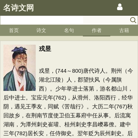
名诗文网
首页
诗文
名句
作者
古籍
戎昱
戎昱，(744～800)唐代诗人。荆州（今
湖北江陵）人，郡望扶风（今属陕
西）。少年举进士落第，游名都山川，
后中进士。宝应元年(762)，从滑州、洛阳西行，经华
阴，遇见王季友，同赋《苦哉行》。大历二年(767)秋
回故乡，在荆南节度使卫伯玉幕府中任从事。后流寓
湖南，为潭州刺史崔瓘、桂州刺史李昌巙幕僚。建中
三年(782)居长安，任侍御史。翌年贬为辰州刺史。后