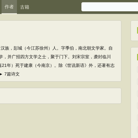
作者
古籍
44）汉族，彭城（今江苏徐州）人。字季伯，南北朝文学家。自
学，并广招四方文学之士，聚于门下。刘宋宗室，袭封临川
元嘉21年）死于建康（今南京）。除《世说新语》外，还著有志
 7篇诗文