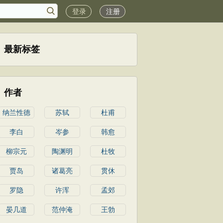
登录
注册
最新标签
作者
纳兰性德
苏轼
杜甫
李白
岑参
韩愈
柳宗元
陶渊明
杜牧
贾岛
诸葛亮
贯休
罗隐
许浑
孟郊
晏几道
范仲淹
王勃