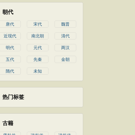
朝代
唐代
宋代
魏晋
近现代
南北朝
清代
明代
元代
两汉
五代
先秦
金朝
隋代
未知
热门标签
古籍