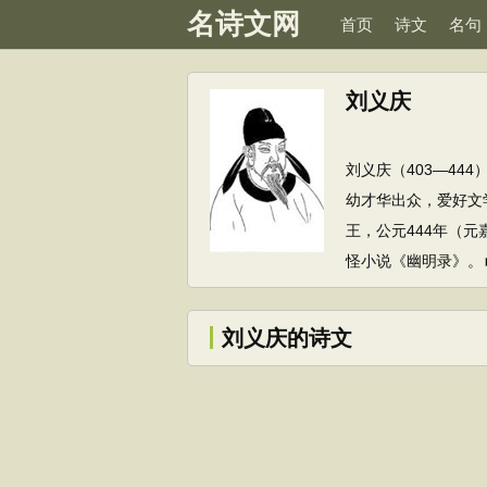
名诗文网
首页
诗文
名句
刘义庆
刘义庆（403—4
幼才华出众，爱好文
王，公元444年（
怪小说《幽明录》。►
刘义庆的诗文