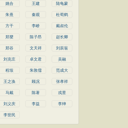
姚合
王建
陆龟蒙
朱熹
秦观
杜荀鹤
方干
李峤
戴叔伦
郑燮
陈子昂
赵长卿
郑谷
文天祥
刘辰翁
刘克庄
卓文君
吴融
程垓
朱敦儒
范成大
王之涣
顾况
张孝祥
马戴
陈著
戎昱
刘义庆
李益
李绅
李世民